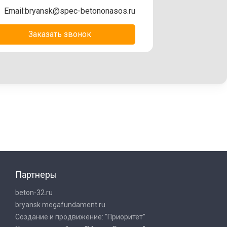
Email:
bryansk@spec-betononasos.ru
Заказать звонок
Партнеры
beton-32.ru
bryansk.megafundament.ru
Создание и продвижение: "Приоритет"