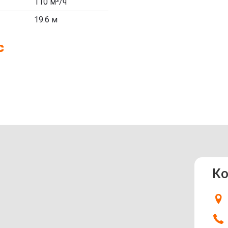
110 м³/ч
19.6 м
с
Ко